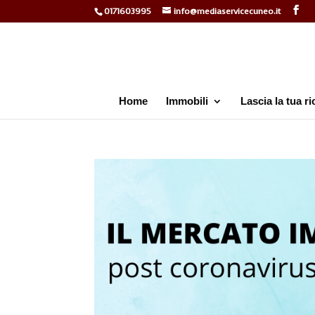
0171603995
info@mediaservicecuneo.it
Home
Immobili
Lascia la tua ri