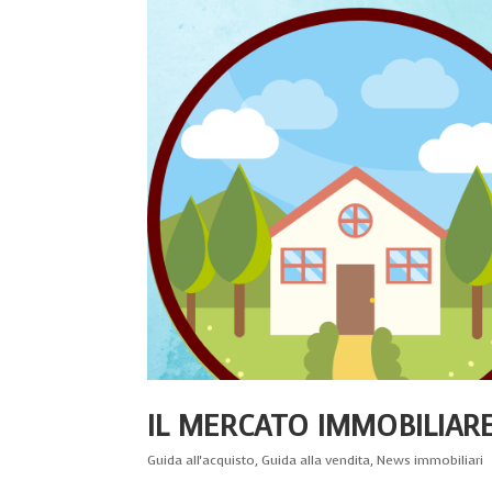
IL MERCATO IMMOBILIAR
Guida all'acquisto
,
Guida alla vendita
,
News immobiliari