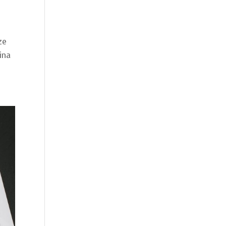
ze
ina