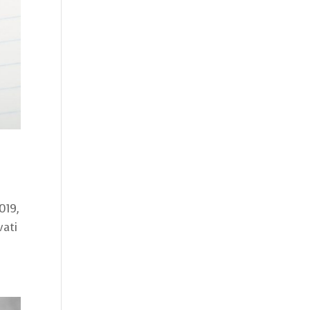
019,
vati