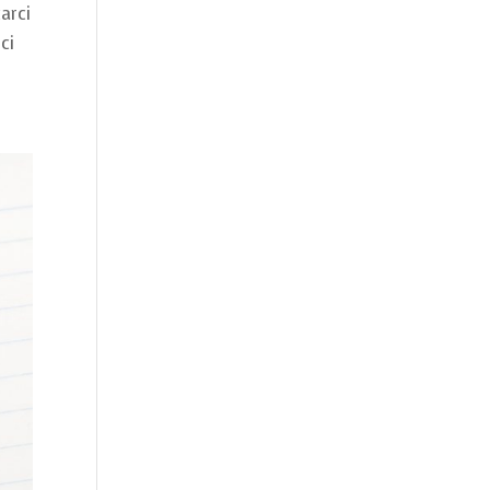
arci
ci